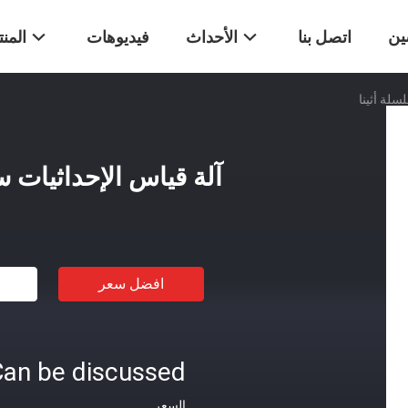
ين
اتصل بنا
الأحداث
فيديوهات
المن
سلة أثينا
آلة قياس الإحداثيات س
افضل سعر
an be discussed
السعر