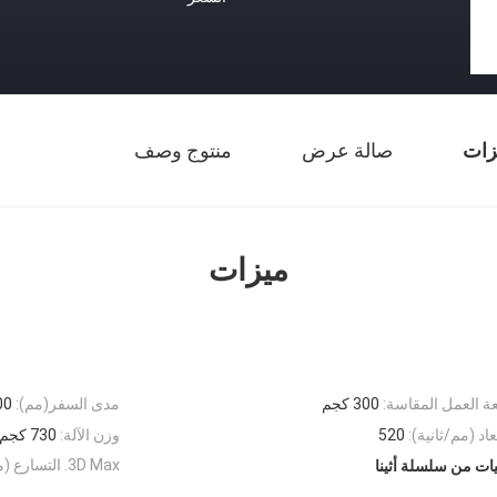
زات
صالة عرض
منتوج وصف
ميزات
ة العمل المقاسة:
300 كجم
مدى السفر(مم):
00*600
اد (مم/ثانية):
520
وزن الآلة:
730 كجم
3D Max. التسارع (مم/ثانية²):
يات من سلسلة أثينا