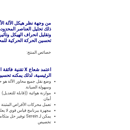
وتقليل انحراف الهيكل وتأثي
تحسين الحركة الحركية للمحو
خصائص المنتج:
اعتمد شعاع X ت
الرئيسية، لذلك يمكنه تحسين أداء CMM بش
وضع نقل جميع محاور الآلة هو حز
وسهولة الصيانة.
أمان.
تعمل محركات الأقراص المثبتة عن
مجهزة ببرنامج قياس قوي لا يعلى عليه، يمكن لـ EXPLORER التعامل مع
يمكن لـ Serein توفير حل متكامل احترافي، بما في ذلك الأساس، والتخميد، وغرفة تكييف الهواء، ونظام التحميل والتفريغ، وما إلى ذلك.
تخصيص