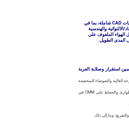
من وجهة نظر هيكل الآلة الأساسي، تتميز أثينا بهيكل مصنوع بالكامل من الألومنيوم واستخدمت تقنيات CAD شاملة، بما في
والأبعاد/الالتوائية والهندسية
ل الهواء الملفوف على
ى المدى الطويل.
وتحسين استقرار وصلابة العربة
رعة العالية والضوضاء المنخفضة
موازنة هوائية ((قابلة للتعديل) للمحور Z، مما يجعل المحور Z يعمل بثبات، مع فرامل أوتوماتيكية في حالة الطوارئ والحفاظ على CMM في