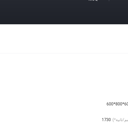
600*8
1730