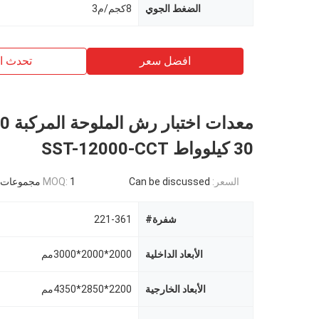
الضغط الجوي
8كجم/م3
افضل سعر
تحدث ال
30 كيلوواط SST-12000-CCT
السعر:
Can be discussed
1 مجموعات
MOQ:
شفرة#
221-361
الأبعاد الداخلية
2000*2000*3000مم
الأبعاد الخارجية
2200*2850*4350مم