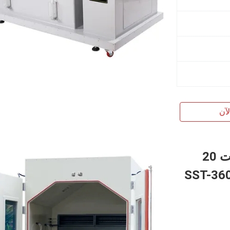
آن
اختبارات رش الملح المركبة 380 فولت 20
مشي في غرفة الاختبار SST-3600-