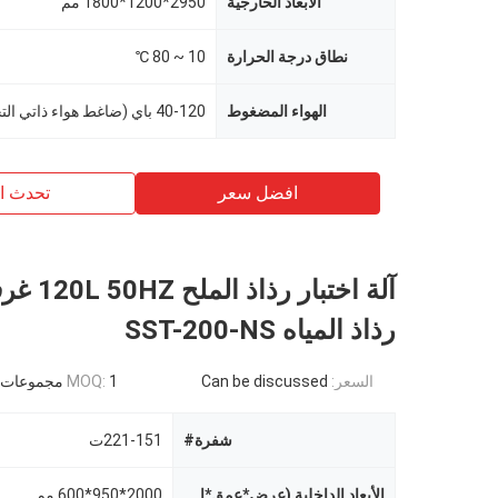
الأبعاد الخارجية
2950*1200*1800 مم
نطاق درجة الحرارة
10 ~ 80 ℃
الهواء المضغوط
40-120 باي (ضاغط هواء ذاتي التجهيز)
افضل سعر
تحدث ال
آلة اختبار رذ
رذاذ المياه SST-200-NS
السعر:
Can be discussed
1 مجموعات
MOQ:
شفرة#
221-151ت
الأبعاد الداخلية (عرض*عمق*ارتفاع) ملم
2000*950*600 مم