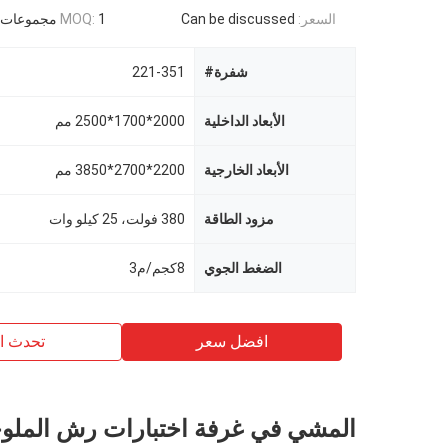
السعر:
Can be discussed
1 مجموعات
MOQ:
شفرة#
221-351
الأبعاد الداخلية
2000*1700*2500 مم
الأبعاد الخارجية
2200*2700*3850 مم
مزود الطاقة
380 فولت، 25 كيلو وات
الضغط الجوي
8كجم/م3
افضل سعر
تحدث ال
المشي في غرفة اختبارات رش الملوح