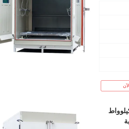
آن
ختبار رشات الملح بقدرة 25 كيلوواط
ة