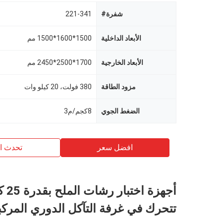
شفرة#
221-341
الأبعاد الداخلية
1500*1600*1500 مم
الأبعاد الخارجية
1700*2500*2450 مم
مزود الطاقة
380 فولت، 20 كيلو وات
الضغط الجوي
8كجم/م3
افضل سعر
تحدث ال
أجهزة ا
تتحرك في غرفة التآكل الدوري المركب