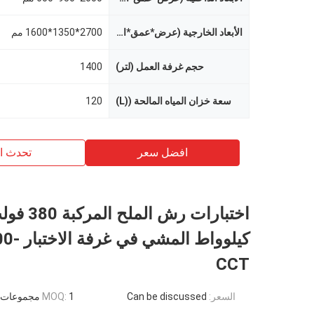
الأبعاد الخارجية (عرض*عمق*ارتفاع) ملم
2700*1350*1600 مم
حجم غرفة العمل (لتر)
1400
سعة خزان المياه المالحة ((L)
120
افضل سعر
تحدث ال
كيلوواط ال
CCT
السعر:
Can be discussed
1 مجموعات
MOQ: