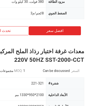
مزود الطاقة
380 فولت، 30 كيلو وات
الضغط الجوي
8كجم/م3
افضل سعر
تحدث ال
220V 50HZ SST-2000-CCT
السعر:
Can be discussed
1 مجموعات
MOQ:
شفرة#
221-321
الأبعاد الداخلية
2100*950*1330 مم