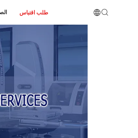
الص
طلب اقتباس