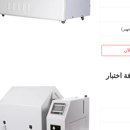
آن
اذ الملح 120L 50HZ غرفة اختبار