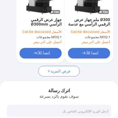
حولنا
جولة في المصنع
Ø300 ملم جهاز عرض
جهاز عرض الرقمي
الرقمي الرأسي مع عدسة
الرأسي Ø300mm
رقابة جودة
10X القياسية
VP300-1510 10X 20X
الأسعار:
Can be discussed
الأسعار:
Can be discussed
50X الهدف
1 مجموعات
MOQ:
1 مجموعات
MOQ:
اتصل بنا
أحصل على آخر سعر
أحصل على آخر سعر
أخبار
ﺎﺘﺼﻟ ﺍﻶﻧ
ﺎﺘﺼﻟ ﺍﻶﻧ
القضايا
عرض المزيد
اطلب اقتباس
China
اترك رسالة
سوف نقوم بالرد بسرعة
أنظمة قياس الفيديو