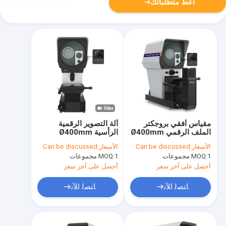
أعط متطلباتك
مقياس أفقي بروجكتر
آلة التصوير الرقمية
الملف الرقمي Ø400mm
الرأسية Ø400mm
مدمج في طابعة مصغرة
VP400-2515 الموافقة
الأسعار:
Can be discussed
الأسعار:
Can be discussed
على الموافقة المعتمدة
1 مجموعات
MOQ:
1 مجموعات
MOQ:
أحصل على آخر سعر
أحصل على آخر سعر
ﺎﺘﺼﻟ ﺍﻶﻧ
ﺎﺘﺼﻟ ﺍﻶﻧ