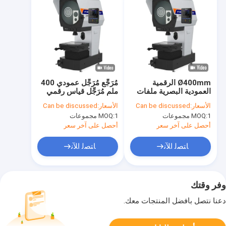
Ø400mm الرقمية
مُرَجِّع مُرَجِّل عمودي 400
العمودية البصرية ملفات
ملم مُرَجِّل قياس رقمي
العرض المحورية القياس
متعدد الوظائف
الأسعار:
Can be discussed
الأسعار:
Can be discussed
VP400-2515
1 مجموعات
MOQ:
1 مجموعات
MOQ:
أحصل على آخر سعر
أحصل على آخر سعر
ﺎﺘﺼﻟ ﺍﻶﻧ
ﺎﺘﺼﻟ ﺍﻶﻧ
وفر وقتك
دعنا نتصل بأفضل المنتجات معك.