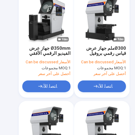
Ø300ملم جهاز عرض
Ø350mm جهاز عرض
قياس رقمي بروفيل
الفيديو الرقمي الأفقي
عمودي 150W VP300-
200x100mm سفر
الأسعار:
Can be discussed
الأسعار:
Can be discussed
1510
مرحلة العمل
1 مجموعات
MOQ:
1 مجموعات
MOQ:
أحصل على آخر سعر
أحصل على آخر سعر
ﺎﺘﺼﻟ ﺍﻶﻧ
ﺎﺘﺼﻟ ﺍﻶﻧ
المنزل
المنتجات
أشرطة فيديو