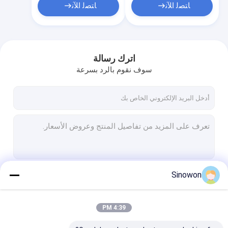
ﺎﺘﺼﻟ ﺍﻶﻧ
ﺎﺘﺼﻟ ﺍﻶﻧ
اترك رسالة
سوف نقوم بالرد بسرعة
Sinowon
استمر
4:39 PM
فئاتنا