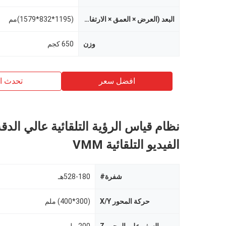
البعد (العرض × العمق × الارتفاع)
(1195*832*1579)مم
وزن
650 كجم
افضل سعر
تحدث ال
نظام قياس الرؤية التلقائية عالي الدق
الفيديو التلقائية VMM
شفرة#
528-180هـ
حركة المحور X/Y
(300*400) ملم