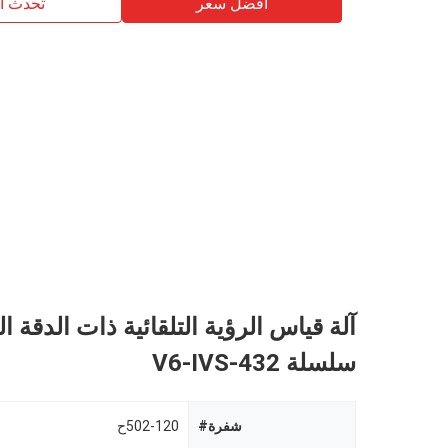
افضل سعر
تحدث ال
آلة قياس الرؤية التلقائية ذات الدقة ال
سلسلة V6-IVS-432
شفرة#
502-120ح