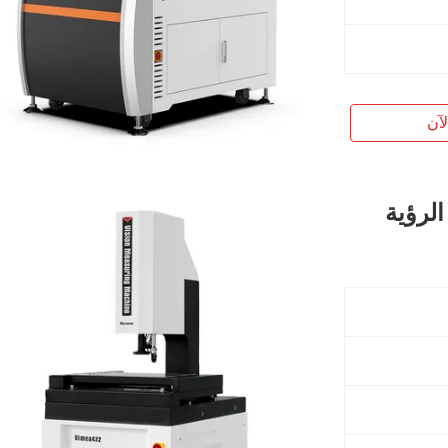
آن
م قياس الرؤية