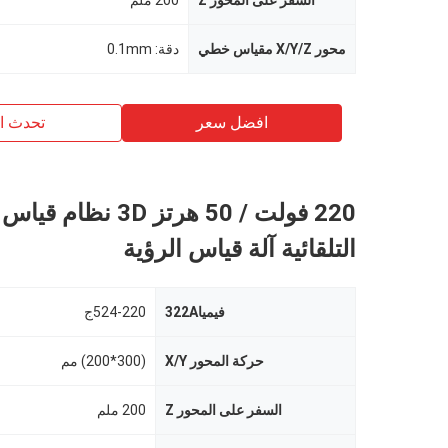
السفر على المحور Z
200 ملم
محور X/Y/Z مقياس خطي
دقة: 0.1mm
افضل سعر
تحدث ال
220 فولت / 50 هرتز 3D نظا
التلقائية آلة قياس الرؤية
فيميا322A
524-220ج
حركة المحور X/Y
(300*200) مم
السفر على المحور Z
200 ملم