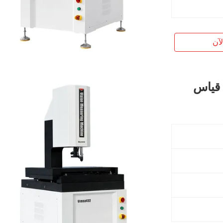
آن
وتوماتيكي CE أداة قياس