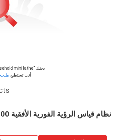
بحثك "
ehold mini lathe
أنت تستطيع
طلب ا
cts
نظام قياس الرؤية الفورية الأفقية IWS-200