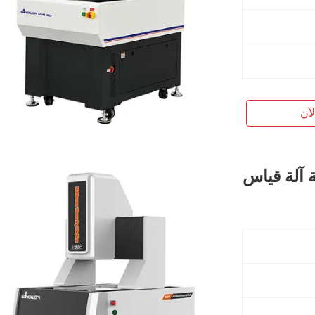
آن
ة آلة قياس