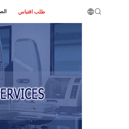
الص
طلب اقتباس