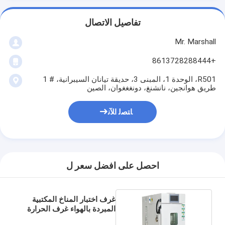
تفاصيل الاتصال
Mr. Marshall
+8613728288444
R501، الوحدة 1، المبنى 3، حديقة تيانان السيبرانية، # 1
طريق هوانجين، نانشنغ، دونغغغوان، الصين
ﺎﺘﺼﻟ ﺍﻶﻧ
احصل على افضل سعر ل
غرف اختبار المناخ المكتبية
المبردة بالهواء غرف الحرارة
الرطوبة