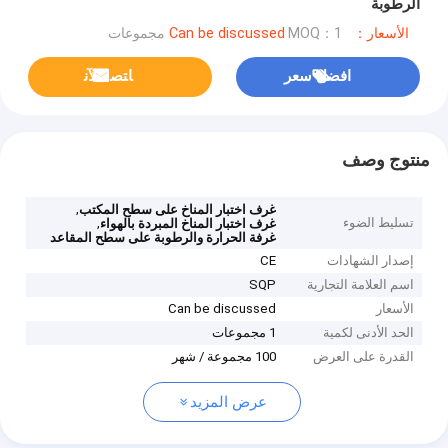
الرطوبة
الأسعار：Can be discussed
MOQ：1 مجموعات
افضل سعر
ﺎﺘﺼﻟ ﺍﻶﻧ
منتوج وصف
,
غرف اختبار المناخ على سطح المكتب
تسليط الضوء
,
غرف اختبار المناخ المبردة بالهواء
غرفة الحرارة والرطوبة على سطح المقاعد
إصدار الشهادات
CE
اسم العلامة التجارية
SQP
الأسعار
Can be discussed
الحد الأدنى لكمية
1 مجموعات
القدرة على العرض
100 مجموعة / شهر
عرض المزيد