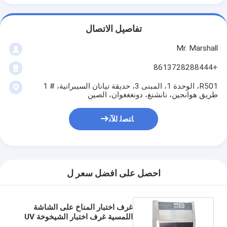
تفاصيل الاتصال
Mr. Marshall
+8613728288444
R501، الوحدة 1، المبنى 3، حديقة تيانان السيبرانية، # 1
طريق هوانجين، نانشنغ، دونغغغوان، الصين
ﺎﺘﺼﻟ ﺍﻶﻧ
احصل على افضل سعر ل
غرف اختبار المناخ على الشاشة
اللمسية غرف اختبار الشيخوخة UV
المستقرة SY-UV-263