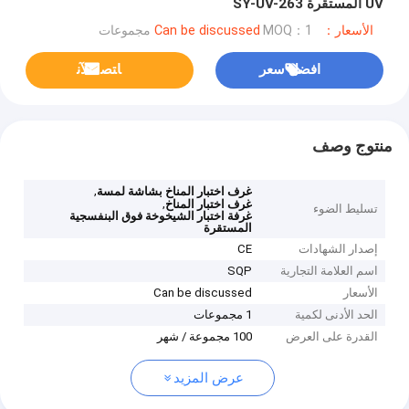
UV المستقرة SY-UV-263
الأسعار：Can be discussed
MOQ：1 مجموعات
افضل سعر
ﺎﺘﺼﻟ ﺍﻶﻧ
منتوج وصف
,
غرف اختبار المناخ بشاشة لمسة
,
غرف اختبار المناخ
تسليط الضوء
غرفة اختبار الشيخوخة فوق البنفسجية
المستقرة
إصدار الشهادات
CE
اسم العلامة التجارية
SQP
الأسعار
Can be discussed
الحد الأدنى لكمية
1 مجموعات
القدرة على العرض
100 مجموعة / شهر
عرض المزيد