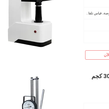
شاشة تعمل باللمس مقاس 12 بوصة، قياس تلقائي
آن
آلة درامتر صلابة برينيل المحمولة 3000 كجم