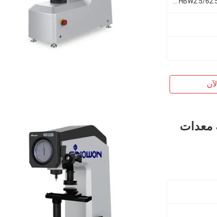
HBW1/30، HBW2.5/62.5، HBW10/100، HBW2.5/187.5
آن
ية معدات