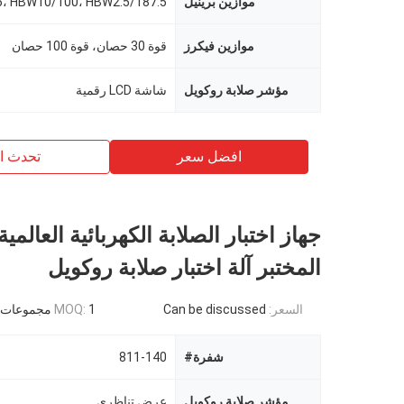
موازين برينيل
موازين فيكرز
قوة 30 حصان، قوة 100 حصان
مؤشر صلابة روكويل
شاشة LCD رقمية
افضل سعر
تحدث ال
جهاز اختبار الصلابة الكهربائية العالم
المختبر آلة اختبار صلابة روكويل
السعر:
Can be discussed
1 مجموعات
MOQ:
شفرة#
811-140
مؤشر صلابة روكويل
عرض تناظري