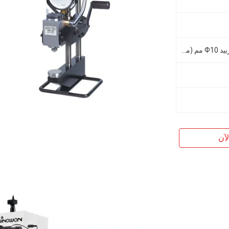
أداة ثقب الكرات الكروية من الكربيد Ф10 مم (متوفرة بحجم Ф 5 مم)
آن