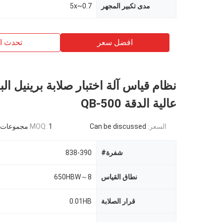
مدى تكبير المجهر
0.7~5x
افضل سعر
تحدث ال
نظام قياس آلة اختبار صلابة برينيل ال
عالية الدقة QB-500
السعر:
Can be discussed
1 مجموعات
MOQ:
شفرة#
838-390
نطاق القياس
8～650HBW
قرار الصلابة
0.01HB