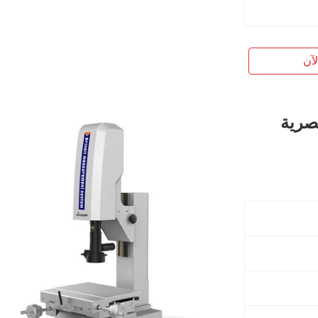
آن
بصرية