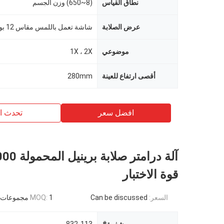
نطاق القياس
(8~650) وزن الجسم
عرض الصلابة
موضوعي
1X ، 2X
أقصى ارتفاع للعينة
280mm
افضل سعر
تحدث ال
قوة الاختبار
السعر:
Can be discussed
1 مجموعات
MOQ: