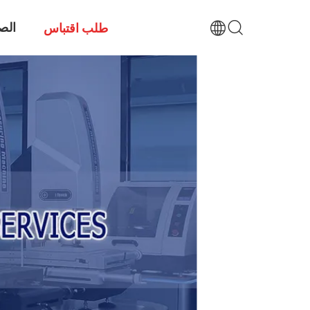
الص
طلب اقتباس