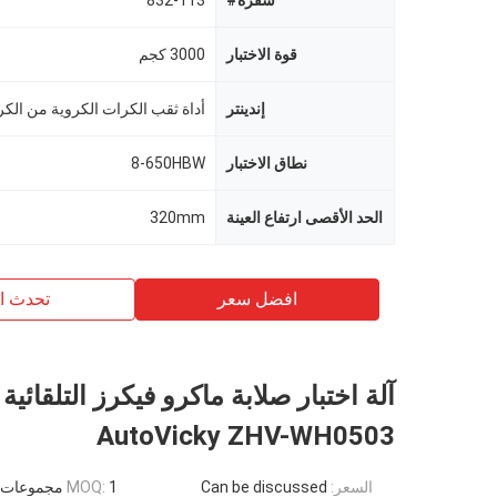
شفرة#
832-113
قوة الاختبار
3000 كجم
إندينتر
نطاق الاختبار
8-650HBW
الحد الأقصى ارتفاع العينة
320mm
افضل سعر
تحدث ال
آلة اختبار صلابة ماكرو فيكرز التلقائية
AutoVicky ZHV-WH0503
السعر:
Can be discussed
1 مجموعات
MOQ: