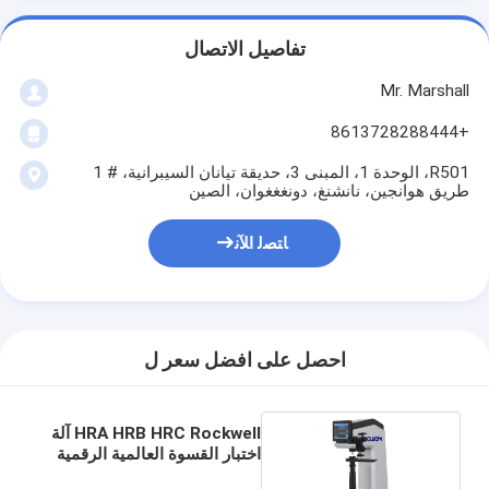
تفاصيل الاتصال
Mr. Marshall
+8613728288444
R501، الوحدة 1، المبنى 3، حديقة تيانان السيبرانية، # 1
طريق هوانجين، نانشنغ، دونغغغوان، الصين
ﺎﺘﺼﻟ ﺍﻶﻧ
احصل على افضل سعر ل
HRA HRB HRC Rockwell آلة
اختبار القسوة العالمية الرقمية
للمعادن