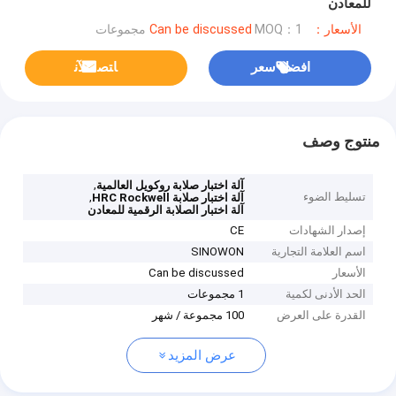
للمعادن
الأسعار：Can be discussed
MOQ：1 مجموعات
افضل سعر
ﺎﺘﺼﻟ ﺍﻶﻧ
منتوج وصف
,
آلة اختبار صلابة روكويل العالمية
تسليط الضوء
,
آلة اختبار صلابة HRC Rockwell
آلة اختبار الصلابة الرقمية للمعادن
إصدار الشهادات
CE
اسم العلامة التجارية
SINOWON
الأسعار
Can be discussed
الحد الأدنى لكمية
1 مجموعات
القدرة على العرض
100 مجموعة / شهر
عرض المزيد