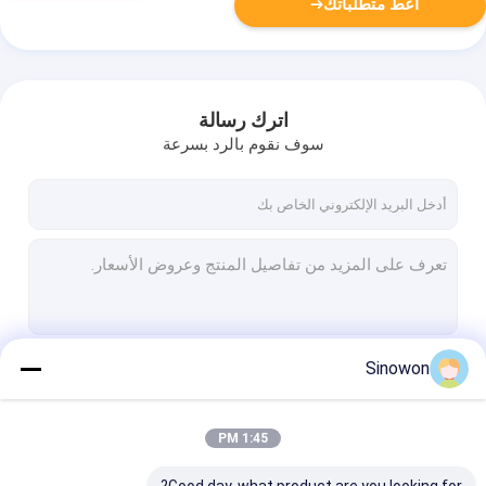
أعط متطلباتك
اترك رسالة
سوف نقوم بالرد بسرعة
Sinowon
استمر
1:45 PM
فئاتنا