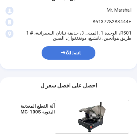
Mr. Marshall
+8613728288444
R501، الوحدة 1، المبنى 3، حديقة تيانان السيبرانية، # 1
طريق هوانجين، نانشنغ، دونغغغوان، الصين
ﺎﺘﺼﻟ ﺍﻶﻧ
احصل على افضل سعر ل
آلة القطع المعدنية
اليدوية MC-100S