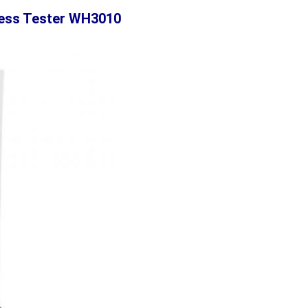
ess
T
ester WH3010