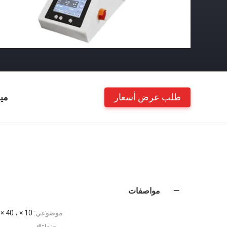
طلب عرض أسعار
مي
مواصفات
موضوعي:
10 × ، 40 ×
برج:
تلقائي