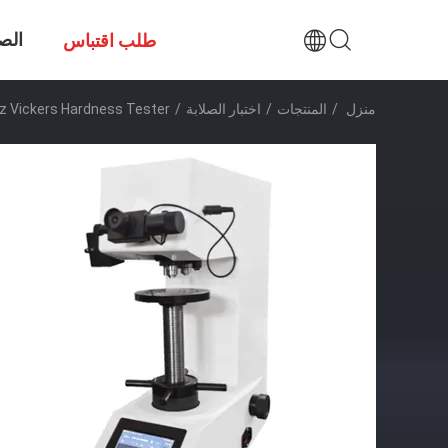
الص
طلب اقتباس
منزل
/
المنتجات
/
اختبار الصلابة
/
AC 220V 50Hz Vickers Hardness Tester معدات اختبا