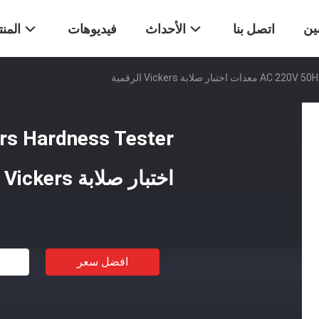
ين
اتصل بنا
الأحداث
فيديوهات
المن
ر صلابة Vickers الرقمية
اختبار صلابة Vickers الرقمية
افضل سعر