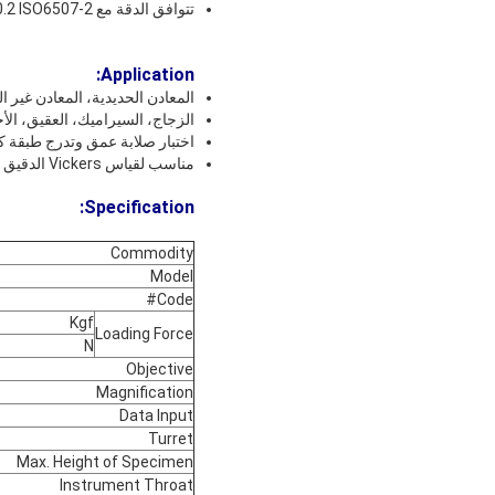
تتوافق الدقة مع GB/T4340.2 ISO6507-2 و American ASTME384.
:
Application
المعادن الحديدية، المعادن غير الحديدية، صفائح IC، طلاء
الزجاج، السيراميك، العقيق، الأح
اختبار صلابة عمق وتدرج طبقة كر
مناسب لقياس Vickers الدقيق للطائرات المتوازية والأجزاء الصغيرة والأجزاء فائقة الرقة.
:
Specification
Commodity
Model
Code#
Kgf
Loading Force
N
Objective
Magnification
Data Input
Turret
Max. Height of Specimen
Instrument Throat