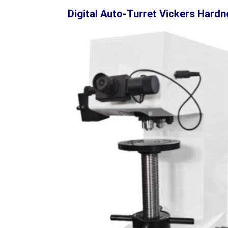
D
igital
Auto
-T
urret
V
ickers
H
ardn