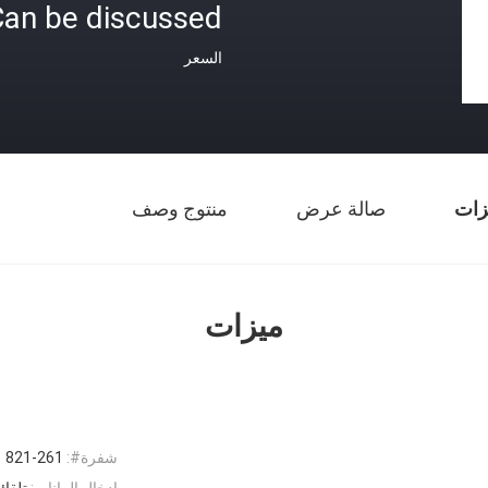
an be discussed
السعر
زات
صالة عرض
منتوج وصف
ميزات
شفرة#:
821-261
إدخال البيانات:
تلقائ