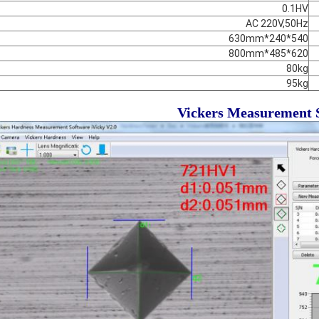
0.1HV
AC 220V,50Hz
540*240*630mm
620*485*800mm
80kg
95kg
Vickers Measurement 