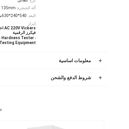
آلة الحنجرة:
135mm
البعد:
540*240*630ملم
إبراز:
فيكرز الرقمية
,
s Hardness Tester
 Testing Equipment
معلومات اساسية
شروط الدفع والشحن
er