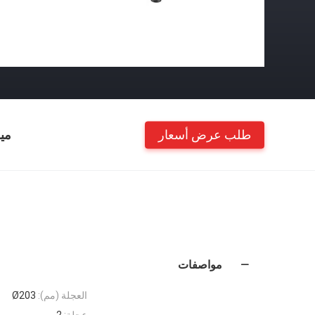
طلب عرض أسعار
مي
مواصفات
العجلة (مم):
Ø203
عجلة:
2