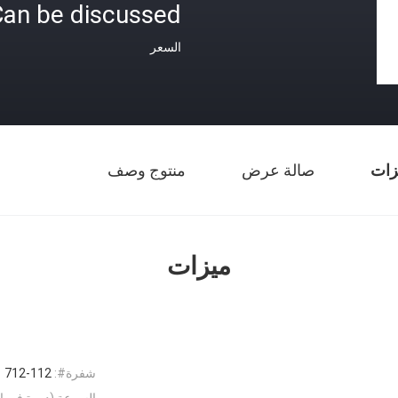
an be discussed
السعر
زات
صالة عرض
منتوج وصف
ميزات
شفرة#:
712-112
السرعة (دورة في ال