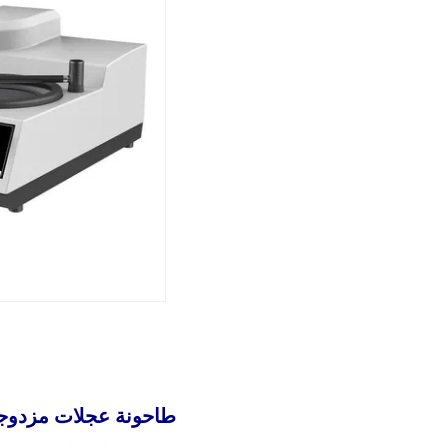
طاحونة عجلات مزدوجة /