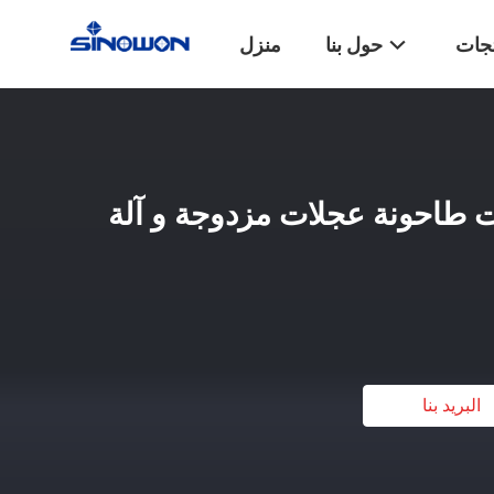
تجات
حول بنا
منزل
لت / 220 فولت طاحونة عجلات مزدوجة و آلة
البريد بنا