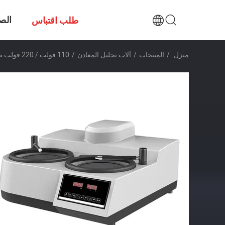
الص
طلب اقتباس
منزل
/
المنتجات
/
آلات تحليل المعادن
/
110 فولت / 220 فولت طاحونة عجلات مزدوجة و آلة البوليشر GP-2B