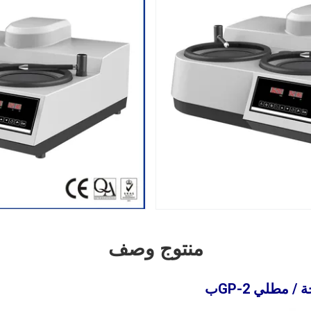
منتوج وصف
 مطلي GP-2
ب