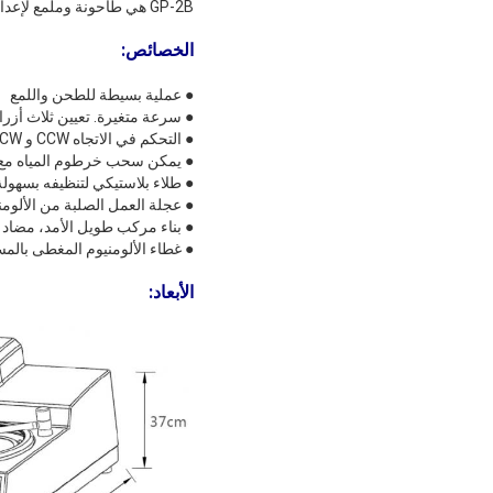
GP-2B هي طاحونة وملمع لإعداد العينات المعدنية. ويمكن أن تطبق محرك السرعة القوي والمتغير على جميع مراحل العمل.
الخصائص
:
● عملية بسيطة للطحن واللمع
● سرعة متغيرة. تعيين ثلاث أزر
● التحكم في الاتجاه CCW و CW
● يمكن سحب خرطوم المياه مع ا
● طلاء بلاستيكي لتنظيفه بسهولة
● عجلة العمل الصلبة من الألوم
● بناء مركب طويل الأمد، مضاد ل
● غطاء الألومنيوم المغطى بالم
الأبعاد
: