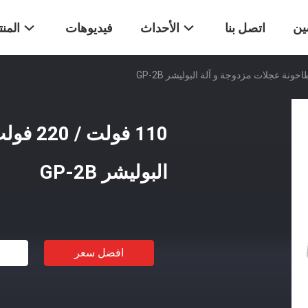
ين
اتصل بنا
الأحداث
فيديوهات
المن
110 فو
البوليشر GP-2B
افضل سعر