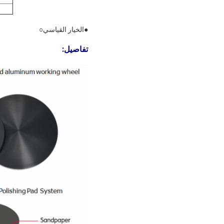
●الخيار القياسي○
تفاصيل
: