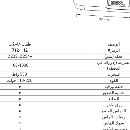
الوصف
طبيب عام
2
ب
الرمز#
2
1
712-1
عجلة (ملم)
●Ø203○Ø254
لسرعة ((دورات في
100-1000
الدقيقة)
المحرك
550 واط
القوة
110/220 فولت
حلقة ورقية
●
حماية الصقيع
●
الغطاء
●
ورق طحن
●
القماش الملمع
●
رشاش الماس
○
سمك الماس
○
مسحوق الألومينا
○