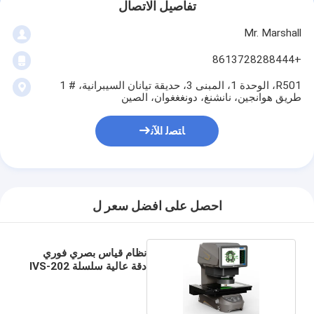
تفاصيل الاتصال
Mr. Marshall
+8613728288444
R501، الوحدة 1، المبنى 3، حديقة تيانان السيبرانية، # 1
طريق هوانجين، نانشنغ، دونغغغوان، الصين
ﺎﺘﺼﻟ ﺍﻶﻧ
احصل على افضل سعر ل
نظام قياس بصري فوري
دقة عالية سلسلة IVS-202