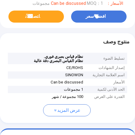
الأسعار：Can be discussed
MOQ：1 مجموعات
افضل سعر
ﺎﺘﺼﻟ ﺍﻶﻧ
منتوج وصف
,
نظام قياس بصري فوري
تسليط الضوء
نظام القياس البصري دقة عالية
إصدار الشهادات
CE/ROHS
اسم العلامة التجارية
SINOWON
الأسعار
Can be discussed
الحد الأدنى لكمية
1 مجموعات
القدرة على العرض
100 مجموعة / شهر
عرض المزيد