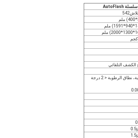
سلسلة AutoFlash
اش542
 الكشف التلقائي
درجة الحرارة 20 درجة مئوية ± 2 درجة مئوية، نطاق الرطوبة < 2 درجة
0