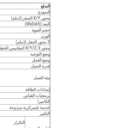
السلع
النموذج
محور X/Y السفر ((ملم)
البعد ((WxDxH)
حجم العبوة
الوزن
Z محور التنقل ((ملم)
محور X/Y/Z-3 المقاييس الخطية
وضع التوجيه
وضع العمل
قدرة الحمل
بيئة العمل
إمدادات الطاقة
برمجيات القياس
الكاميرا
عدسة تليمركزية مزدوجة
التكبير
التكرار