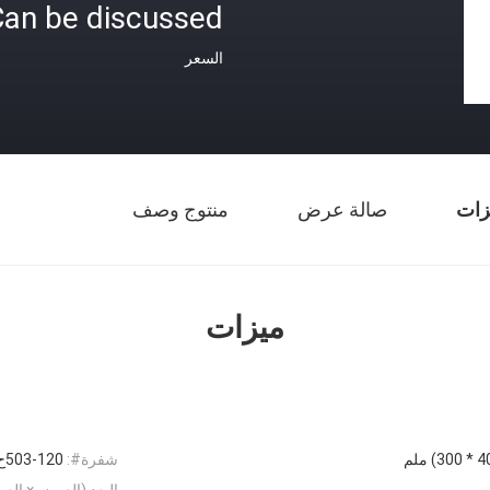
an be discussed
السعر
زات
صالة عرض
منتوج وصف
ميزات
شفرة#:
503-120ح
البعد (العرض × العمق