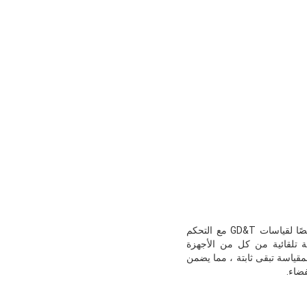
سلسلة "أوتوفلاش" هي نظام قياس للرؤية الفورية ذو دقة عالية وآلي بالكامل مع هيكل قاعدةمصممة خصيصًا لقياسات GD&T مع التحكم
كة تلقائية من كل من الأجهزة
قياسة تبقى ثابتة ، مما يضمن