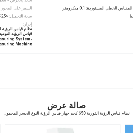
لمقياس الخطي المستوردة: 0.1 ميكرومتر
السفر على المحور Z:
ا
سعة التحميل:
<25كجم
إبراز:
قياس الرؤية النوعي
,
easuring System
easuring Machine
صالة عرض
نظام قياس الرؤية الفورية 650 كجم جهاز قياس الرؤية النوع الجسر المحمول