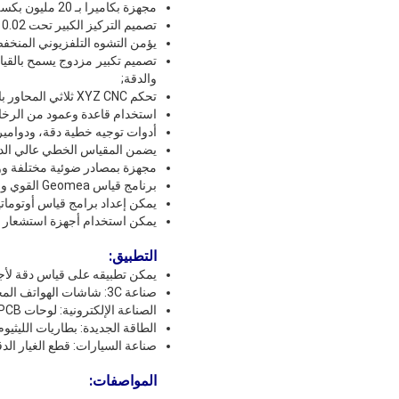
مجهزة بكاميرا بـ 20 مليون بكسل و عدسة تليزنترية مزدوجة مع تكبير مزدوج ، نوعية الصورة ممتازة.
تصميم التركيز الكبير تحت 0.02 درجة يضمن دقة القياس للمنتجات ذات الاختلافات الكبيرة في الارتفاع.
يؤمن التشوه التلفزيوني المنخفض أقل من 0.01٪ وتوحيد التشوه على الصورة بأكملها دق
تصميم تكبير مزدوج يسمح بالقياس
والدقة;
تحكم XYZ CNC ثلاثي المحاور بالدقة التلقائي بالكامل يضمن تحديد المواقع الدقيق.
استخدام قاعدة وعمود من الرخام
أدوات توجيه خطية دقة، ودوامير 
يضمن المقياس الخطي عالي الدقة 0.1μm دقة تحديد المواقع وقياس ا
مجهزة بمصادر ضوئية مختلفة وو
برنامج قياس Geomea القوي والسهل الاستخدام يعزز مراقبة الجودة.
يمكن إعداد برامج قياس أوتوماتي
يمكن استخدام أجهزة استشعار ال
التطبيق:
يمكن تطبيقه على قياس دقة لأج
صناعة 3C: شاشات الهواتف المحمولة، أغطية الهواتف المحمولة
الصناعة الإلكترونية: لوحات PCB
الطاقة الجديدة: بطاريات الليثيوم
صناعة السيارات: قطع الغيار الدق
المواصفات: