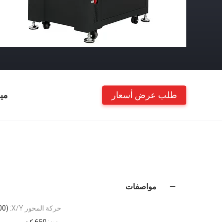
طلب عرض أسعار
مي
مواصفات
حركة المحور X/Y:
(400 * 300) ملم
وزن:
650 كجم