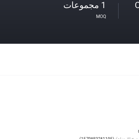
C
1 مجموعات
MOQ
 × الارتفاع):
(1195*832*1579)مم