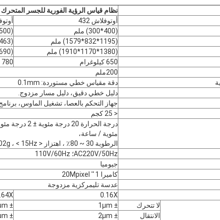
نظام قياس الرؤية الفورية للجسر المتحرك
أوتوفلاش 432
أوتوفل
(400*300) ملم
(500*400) ملم
(1195*832*1579) ملم
(1463*940*1591) ملم
(1380*1170*1910) ملم
(1690*1300*2000) ملم
650 كيلوغرام
780 كجم
200ملم
دقة مقياس خطي مستوردة: 0.1mm
دليل خطي دقيق، دليل مسار مزدوج.
جهاز التحكم بالعصا، تشغيل الماوس، برنامج
< 25 كجم
مئوية / ساعة،
الرطوبة 30 ~ 80٪ ، اهتزاز < 0.002g ، < 15Hz
AC220V/50Hz؛ 110V/60Hz
جيوميا
كاميرا 1 ′′ 20Mpixel
عدسة تليمركزية مزدوجة
.64X
0.16X
لا تتحرك
± 1μm
± 0.5μm
الانتقال
± 2μm
± 1.5μm