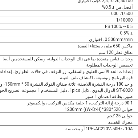
2,5,10,20,50100 كجم، اختياري
أفضل من ± 0.5%
1/500، 000
1/10000
0.5 ~ 100% F.S
± 0.5%
0.500mm/min، اختياري
ماكس 650 ملم، باستثناء العقدة
نطاق قطر 120 ملم
وحدات قياس متعددة بما في ذلك الوحدات الدولية، ويمكن للمستخدمين أيضا
تخصيص الوحدات المطلوبة
إعدادات الحد الأمني العلوي والسفلي، زر التوقف في حالات الطوارئ، إعدادات
قوة البرنامج وتوسيعه، اكتشاف تلف العينة
واحد 180 درجة القشرة اللاصقة، ثلاث
صور، بطاقة الضمان 1 صور
1 90 درجة إزالة التركيب، 1 حلقة مكدس التركيب، والكمبيوتر
حوالي 520*380*1200mm ((W×D×H)
حوالي 25 كجم
محرك الخدمة
1PH،AC220V،50Hz، 10A أو مخصصة