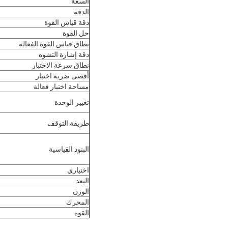
السعة
الدقة
دقة قياس القوة
حل القوة
نطاق قياس القوة الفعالة
دقة إشارة التشوه
نطاق سرعة الاختبار
أقصى ضربة اختبار
مساحة اختبار فعالة
تغيير الوحدة
طريقة التوقف
البنود القياسية
اختياري
البعد
الوزن
المحرك
القوة