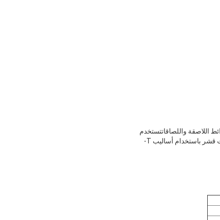
عة الشرائط اللاصقة واللصاقاتتستخدم
لاختبار قوة القشرة للمنتجات اللاصقة المختلفة بطرق مختلفة. اختار مصابيح مختلفة لجعل 180 ̊، تسعين ̊، اختبارات قشر باستخدام أساليب T-