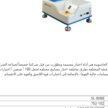
آلة اختبار قوة القشرة SL-8088 الحاسوبية هي أداة اختبار مصممة وتطوّرت من قبل شركتنا خصيصاً لصنا
امات عالية القوة) ،بالإضافة إلى اختبارات قوة اللاصق والقوة على الانقسام.
SL-8088
752-102