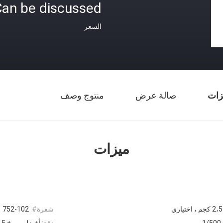
an be discussed
السعر
زات
صالة عرض
منتوج وصف
ميزات
تياري
شفرة#:
752-102
1/500
دقة:
أفضل من ± 0.5 ٪