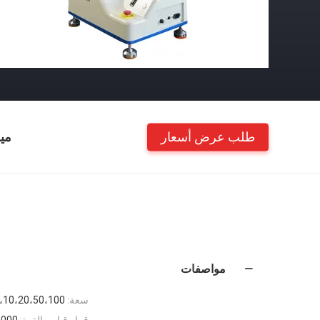
طلب عرض أسعار
مي
مواصفات
سعة:
2،5،10،20،50،100 كجم ، اخ
قرار قياس القوة:
،000