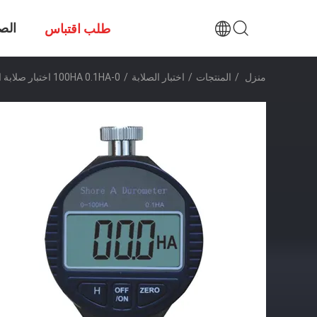
الص
طلب اقتباس
منزل
/
المنتجات
/
اختبار الصلابة
/
0-100HA 0.1HA اختبار صلابة المقياس الرقمي للشاطئ SI-200 Series CE المعتمد