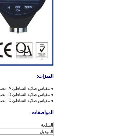
الميزات:
● مقياس صلابة الشاطئ A: مصمم لاختبار صلابة المطاط اللين، وبكرات الطابعات وغيرها من المواد المرنة؛
● مقياس صلابة الشاطئ D: مصمم لاختبار صلابة المطاط الصلب، مثل اللدائن الحرارية، وأرضيات البولينج البلاستيكية وما إلى ذلك؛
● مقياس صلابة الشاطئ C: مصمم لقياس الرغوة والإسفنج والأحذية التي تتضمن مواد. إلخ.
المواصفات:
السلعة
الموديل