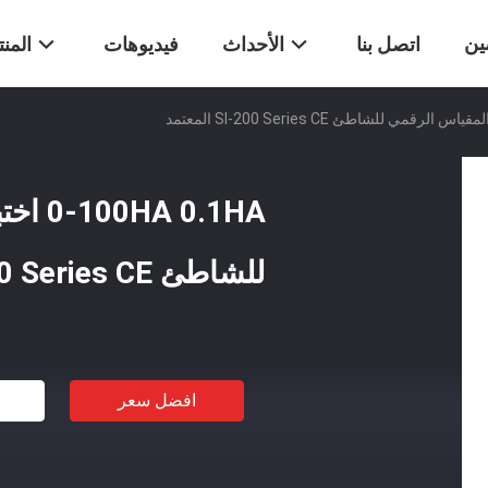
ين
اتصل بنا
الأحداث
فيديوهات
المن
 0.1HA
للشاطئ SI-200 Series CE المعتمد
افضل سعر