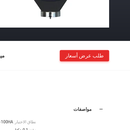
طلب عرض أسعار
مي
مواصفات
نطاق الاختبار:
-100HA
دقة:
0.1 هكتار