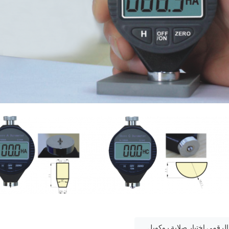
 الرقمي,اختبار صلابة روكويل