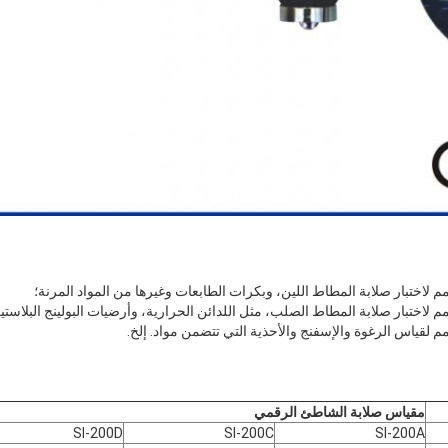
مقياس صلابة الشاطئ الرقمي
SI-200D
SI-200C
SI-200A