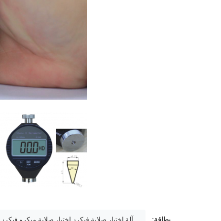
بطاقة:
آلة اختبار صلابة فيكرز,اختبار صلابة ميكرو فيكرز