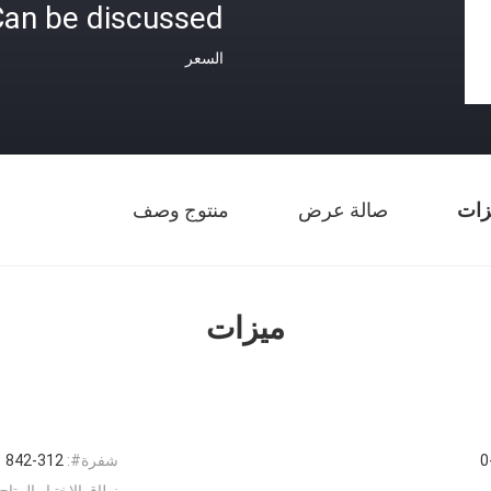
an be discussed
السعر
زات
صالة عرض
منتوج وصف
ميزات
0
شفرة#:
842-312
نطاق الاختبار المتاح: