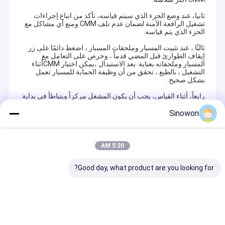
ثانيا، عند وضع الجزء الذي سيتم قياسه، تأكد من اتباع إجراءات
تشغيل الرافعة الآمنة لضمان عدم تلف CMM ومنع أي مشاكل مع
الجزء الذي يتم قياسه.
ثالثًا ، عند تثبيت المسبار وملحقات المسبار ، اضغط دائمًا على زر
إيقاف الطوارئ قبل المضي قدماً ، وحرص على التعامل مع
المسبار وملحقاته بعناية. بعد الاستبدال ،يمكن اختبار CMMأثناء
التشغيل ، بالطبع ، تحقق من أن وظيفة الحماية للمسبار تعمل
بشكل صحيح.
رابعاً، أثناء القياس، يجب أن يكون المشغل مركزاً ويتباطأ في بداية
البرنامج.استئناف السرعة الطبيعية لدخول وخروج القياس.
Sinowon
Recommended Products
5:20 AM
Good day, what product are you looking for?