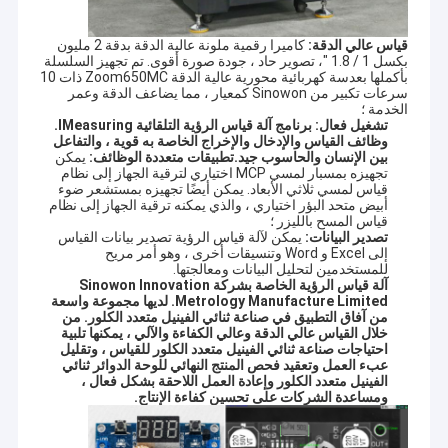
قياس عالي الدقة:
كاميرا رقمية ملونة عالية الدقة بدقة 2 مليون
بكسل 1 / 1.8 "، تصوير حاد ، جودة صورة أقوى. تم تجهيز السلسلة
بأكملها بعدسة كهربائية محورية عالية الدقة Zoom650MC ذات 10
سرعات تكبير من Sinowon كمعيار ، مما يضاعف الدقة وعمر
الخدمة ؛
تشغيل فعال:
برنامج آلة قياس الرؤية التلقائية IMeasuring.
وظائف القياس والإدخال والإخراج الخاصة به قوية ، والتفاعل
بين الإنسان والحاسوب جيد.
تطبيقات متعددة الوظائف:
يمكن
تجهيزه بمسبار لمسي MCP اختياري لترقية الجهاز إلى نظام
قياس لمسي ثلاثي الأبعاد. يمكن أيضًا تجهيزه بمستشعر ضوء
أبيض متحد البؤر اختياري ، والذي يمكنه ترقية الجهاز إلى نظام
قياس المسح بالليزر ؛
تصدير البيانات:
يمكن لآلة قياس الرؤية تصدير بيانات القياس
إلى Excel و Word وتنسيقات أخرى ، وهو أمر مريح
للمستخدمين لتحليل البيانات ومعالجتها.
آلة قياس الرؤية الخاصة بشركة Sinowon Innovation
Metrology Manufacture Limited. لديها مجموعة واسعة
من آفاق التطبيق في صناعة ثنائي الفينيل متعدد الكلور. من
خلال القياس عالي الدقة وعالي الكفاءة والآلي ، يمكنها تلبية
احتياجات صناعة ثنائي الفينيل متعدد الكلور للقياس ، وتقليل
عبء العمل وتعقيد فحص المنتج النهائي للوحة الدوائر ثنائي
الفينيل متعدد الكلور وإعادة العمل اللاحقة بشكل فعال ،
ومساعدة الشركات على تحسين كفاءة الإنتاج.