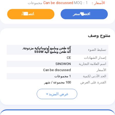
الأسعار：Can be discussed
MOQ：1 مجموعات
افضل سعر
ﺎﺘﺼﻟ ﺍﻶﻧ
منتوج وصف
,
آلة طحن وملمع أوتوماتيكية مزدوجة
تسليط الضوء
آلة طحن وملمع آلية 550W
إصدار الشهادات
CE
اسم العلامة التجارية
SINOWON
الأسعار
Can be discussed
الحد الأدنى لكمية
1 مجموعات
القدرة على العرض
100 مجموعة / شهر
عرض المزيد