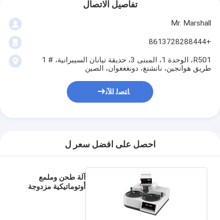
تفاصيل الاتصال
Mr. Marshall
+8613728288444
R501، الوحدة 1، المبنى 3، حديقة تيانان السيبرانية، # 1
طريق هوانجين، نانشنغ، دونغغغوان، الصين
ﺎﺘﺼﻟ ﺍﻶﻧ
احصل على افضل سعر ل
آلة طحن وملمع
أوتوماتيكية مزدوجة