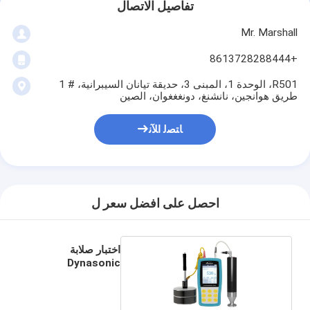
تفاصيل الاتصال
Mr. Marshall
+8613728288444
R501، الوحدة 1، المبنى 3، حديقة تيانان السيبرانية، # 1
طريق هوانجين، نانشنغ، دونغغغوان، الصين
ﺎﺘﺼﻟ ﺍﻶﻧ
احصل على افضل سعر ل
اختبار صلابة
Dynasonic
المحمول