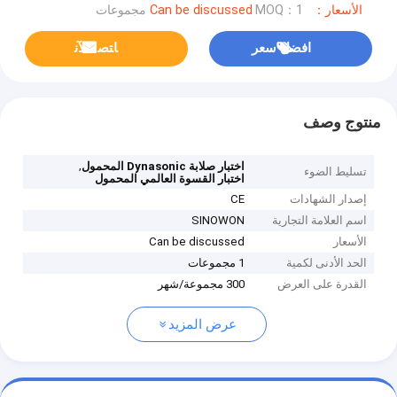
الأسعار：Can be discussed
MOQ：1 مجموعات
افضل سعر
ﺎﺘﺼﻟ ﺍﻶﻧ
منتوج وصف
,
اختبار صلابة Dynasonic المحمول
تسليط الضوء
اختبار القسوة العالمي المحمول
إصدار الشهادات
CE
اسم العلامة التجارية
SINOWON
الأسعار
Can be discussed
الحد الأدنى لكمية
1 مجموعات
القدرة على العرض
300 مجموعة/شهر
عرض المزيد