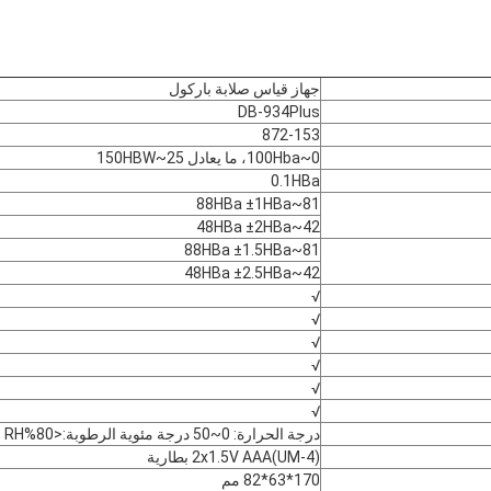
جهاز قياس صلابة باركول
DB-934Plus
872-153
0~100Hba، ما يعادل 25~150HBW
0.1HBa
81~88HBa ±1HBa
42~48HBa ±2HBa
81~88HBa ±1.5HBa
42~48HBa ±2.5HBa
√
√
√
√
√
√
درجة الحرارة: 0~50 درجة مئوية الرطوبة:<80%RH
2x1.5V AAA(UM-4) بطارية
170*63*82 مم