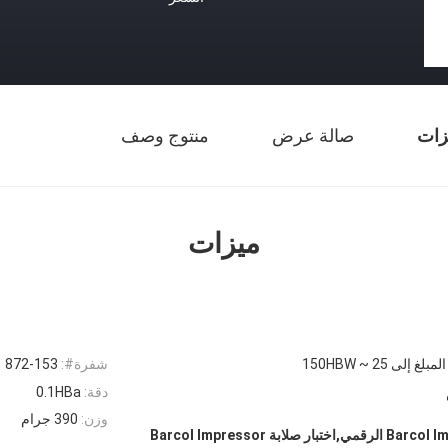
زات
صالة عرض
منتوج وصف
ميزات
شفرة#:
872-153
دقة:
0.1HBa
وزن:
390 جرام
اختبار صلابة Barcol Impressor الرقمي,اختبار صلابة Barcol Impressor