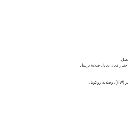
تصل.
تبار فعال يعادل صلابة برينيل
يمكن استخدامه لقياس ليس فقط صلابة باركول، ولكن أيضًا صلابة برينيل (HB)، وصلابة فيكرز (HV)، وصلابة وبستر (HW)، وصلابة روكويل