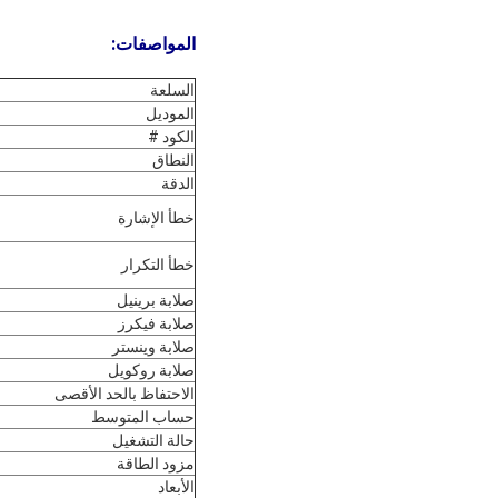
المواصفات:
السلعة
الموديل
الكود #
النطاق
الدقة
خطأ الإشارة
خطأ التكرار
صلابة برينيل
صلابة فيكرز
صلابة وينستر
صلابة روكويل
الاحتفاظ بالحد الأقصى
حساب المتوسط
حالة التشغيل
مزود الطاقة
الأبعاد