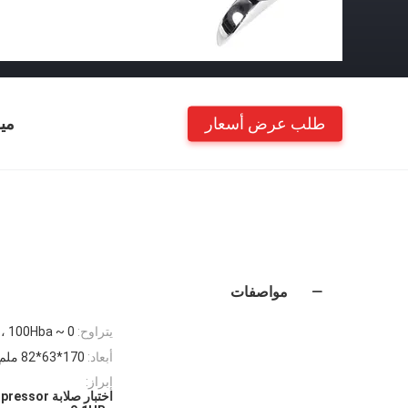
طلب عرض أسعار
مي
مواصفات
يتراوح:
0 ~ 100Hba ، المبلغ إلى 25 ~ 150HBW
أبعاد:
170*63*82 ملم
إبراز: