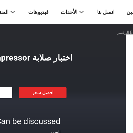
ين
اتصل بنا
الأحداث
فيديوهات
المن
اختبار صلابة Barcol Impressor الرقمي
افضل سعر
an be discussed
السعر